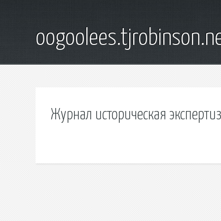
oogoolees.tjrobinson.n
Журнал историческая эксперти