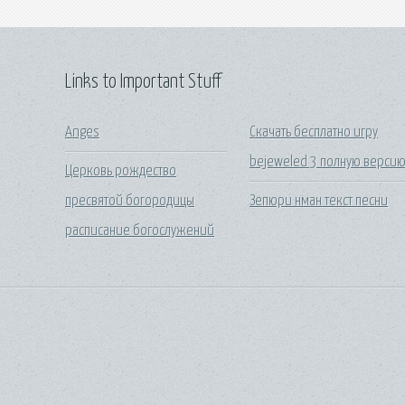
Links to Important Stuff
Anges
Скачать бесплатно игру
bejeweled 3 полную верси
Церковь рождество
пресвятой богородицы
Зепюри нман текст песни
расписание богослужений