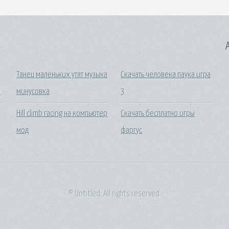
A
Танец маленьких утят музыка
Скачать человека паука игра
ю
минусовка
3
Hill climb racing на компьютер
Скачать бесплатно игры
мод
фаргус
© Untitled. All rights reserved.