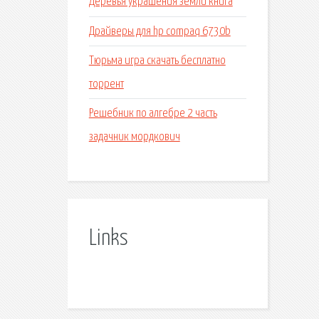
Деревья украшения земли книга
Драйверы для hp compaq 6730b
Тюрьма игра скачать бесплатно
торрент
Решебник по алгебре 2 часть
задачник мордкович
Links