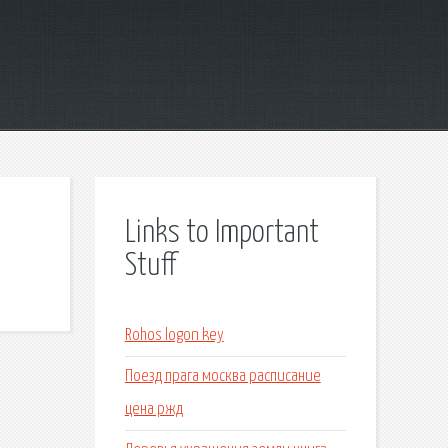
Links to Important
Stuff
Rohos logon key
Поезд прага москва расписание
цена ржд