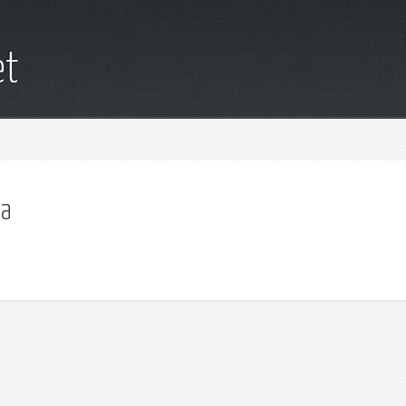
et
за