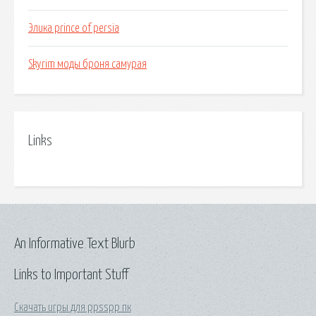
Элика prince of persia
Skyrim моды броня самурая
Links
An Informative Text Blurb
Links to Important Stuff
Скачать игры для ppsspp пк