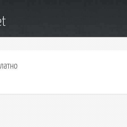
et
платно