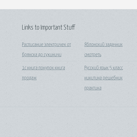
Links to Important Stuff
Расписание электричек от
Яблонский задачник
брянска до сухиничи
смотреть
1с книга покупок книга
Русский язык 5 класс
продаж
никитина решебник
практика