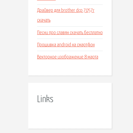
Драйвер для brother dcp 7057r
скачать
Песни про славян скачать бесплатно
Прошивка android на смартфон
Векторное изображение 8 марта
Links