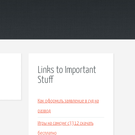
Links to Important
Stuff
Как оформить заявление в суд на
развод
Игры на самсунг с3312 скачать
бесплатно