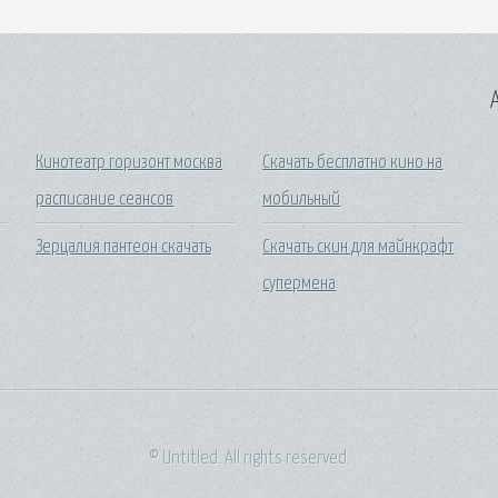
A
Кинотеатр горизонт москва
Скачать бесплатно кино на
расписание сеансов
мобильный
Зерцалия пантеон скачать
Скачать скин для майнкрафт
супермена
© Untitled. All rights reserved.