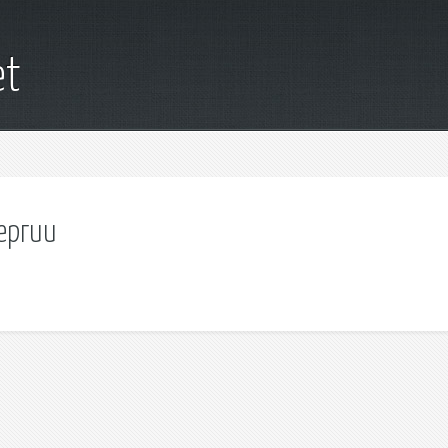
et
ергии