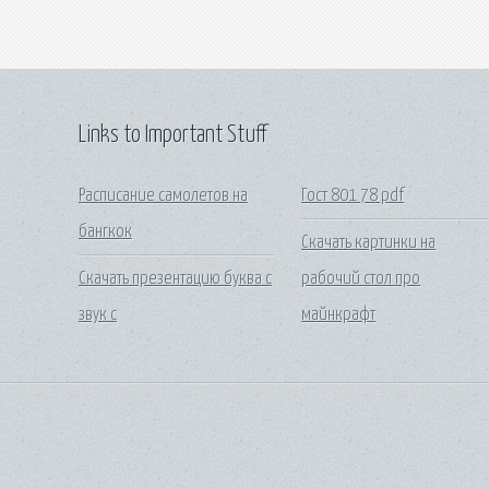
Links to Important Stuff
Расписание самолетов на
Гост 801 78 pdf
бангкок
Скачать картинки на
Скачать презентацию буква с
рабочий стол про
звук с
майнкрафт