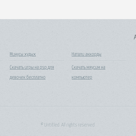
A
Минусы худых
Натали аккорды
Скачать игры на psp для
Скачать мяусим на
девочек бесплатно
компьютер
© Untitled. All rights reserved.