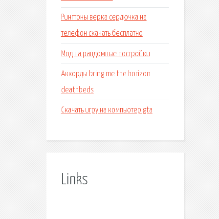
Рингтоны верка сердючка на
телефон скачать бесплатно
Мод на рандомные постройки
Аккорды bring me the horizon
deathbeds
Скачать игру на компьютер gta
Links