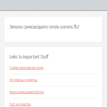
Записки сумасшедшего гоголь скачать fb2
Links to Important Stuff
Схема зала мюзик холл
Гто плюсы и минусы
Книги александра берга
Гост на пластик