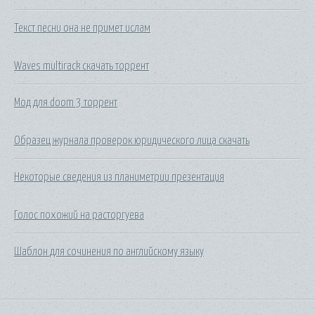
Текст песни она не примет ислам
Waves multirack скачать торрент
Мод для doom 3 торрент
Образец журнала проверок юридического лица скачать
Некоторые сведения из планиметрии презентация
Голос похожий на расторгуева
Шаблон для сочинения по английскому языку