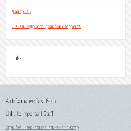
Доктор кац
Скачать недфорспид карбон с торрента
Links
An Informative Text Blurb
Links to Important Stuff
Игры без интернета скачать на компьютер