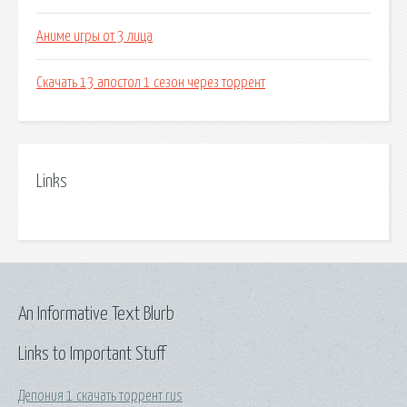
Аниме игры от 3 лица
Скачать 13 апостол 1 сезон через торрент
Links
An Informative Text Blurb
Links to Important Stuff
Депония 1 скачать торрент rus