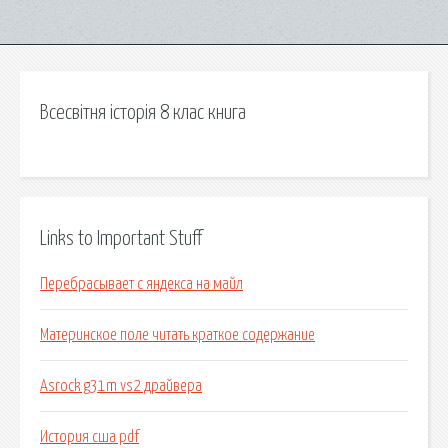
Всесвітня історія 8 клас книга
Links to Important Stuff
Перебрасывает с яндекса на майл
Материнское поле читать краткое содержание
Asrock g31m vs2 драйвера
История сша pdf