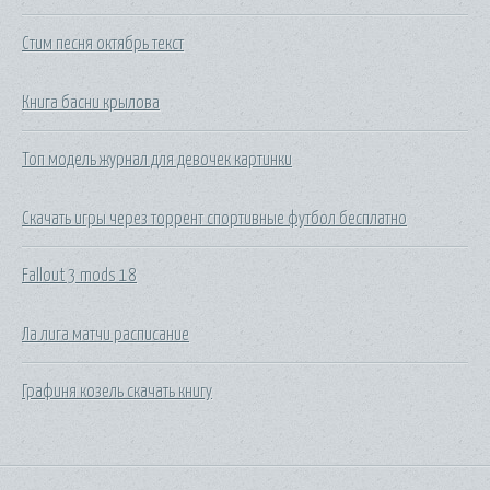
Стим песня октябрь текст
Книга басни крылова
Топ модель журнал для девочек картинки
Скачать игры через торрент спортивные футбол бесплатно
Fallout 3 mods 18
Ла лига матчи расписание
Графиня козель скачать книгу