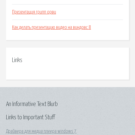
Презентация грипп орви
Как делать презентацию видео на виндовс 8
Links
An Informative Text Blurb
Links to Important Stuff
Драйвера для медиа плеера windows 7