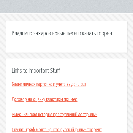
Владимир захаров новые песни скачать торрент
Links to Important Stuff
Бланк личная карточка n учета выдачи сиз
Договор на оценку квартиры пример
Американская история преступлений лостфильм
Скачать граф монте кристо русский фильм торрент