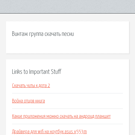
Винтаж группа скачать песни
Links to Important Stuff
Скачать читы к дота 2
Война отцов книга
Какие приложения можно скачать на андроид планшет
Драйвера для wifi на ноутбук asus x553m