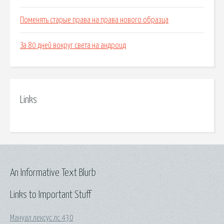
Поменять старые права на права нового образца
За 80 дней вокруг света на андроид
Links
An Informative Text Blurb
Links to Important Stuff
Мануал лексус лс 430