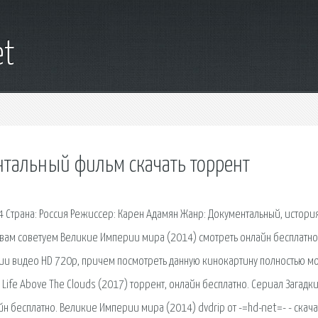
et
тальный фильм скачать торрент
 Страна: Россия Режиссер: Карен Адамян Жанр: Документальный, история
вам советуем Великие Империи мира (2014) смотреть онлайн бесплатно
ии видео HD 720p, причем посмотреть данную кинокартину полностью 
Life Above The Clouds (2017) торрент, онлайн бесплатно. Сериал Загадк
айн бесплатно. Великие Империи мира (2014) dvdrip от -=hd-net=- - скача