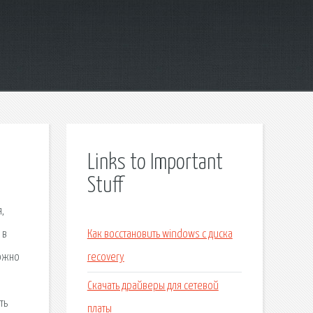
Links to Important
Stuff
,
 в
Как восстановить windows с диска
можно
recovery
и
Скачать драйверы для сетевой
ть
платы