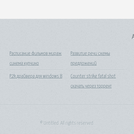
A
Расписание фильмов мираж
Развитие речи схемы
синема купчино
предложений
P2k драйвера для windows 8
Counter strike fatal shot
скачать через торрент
© Untitled. All rights reserved.