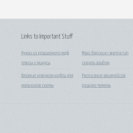
Links to Important Stuff
Кухни из крашенного мдф
Макс барских i wanna run
плюсы и минусы
скачать альбом
Вязание крючком кофты для
Расписание авиарейсов
мальчиков схемы
рощино тюмень