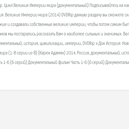
ор. Цикл Великие Империи мира (документальный) Подписывайтесь на ка
ерия. Великие Империи мира (2014) DVDRip данную раздачу вы сможете ск
жие и создавали собственные великие империи, чтобы потом самим быт
ов мы постарались рассказать Вам о наиболее сильных и значимых. Ве
ументальный, история, цивилизации, империи, DVDRip » Док История: Нов
ра (1-8 серии из 8) (Карен Адамян) 2014, Россия, документальный, ист
ь 1-6 (6 серий) Документальный фильм Часть 1-6 (6 серий) Документал