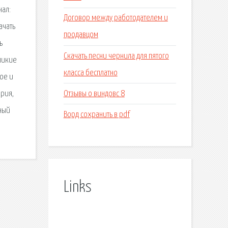
нал:
Договор между работодателем и
ачать
продавцом
ь
Скачать песни чернила для пятого
ликие
класса бесплатно
ое и
Отзывы о виндовс 8
ория,
ьный
Ворд сохранить в pdf
Links