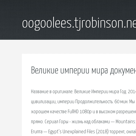
oogoolees.tjrobinson.n
Великие империи мира докумен
Название в оригинале: Великие Империи мира Год: 2014
цивилизации, империи Продолжительность: 60 мин. Мы 
хорошем качестве FullHD 1080p и в высоком разрешен
прямо. Сериал Горы - жизнь над облаками — Mountains: 
Египта — Egypt’s Unexplained Files (2018) торрент, онл