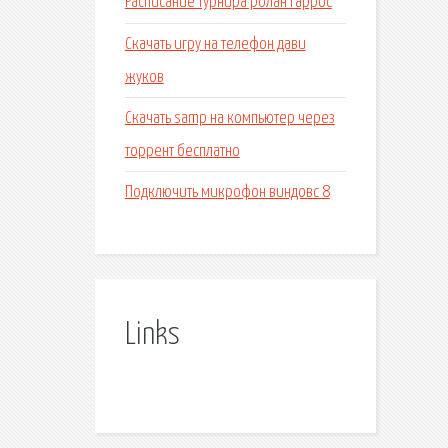
Расписание турнира ролан гаррос
Скачать игру на телефон дави
жуков
Скачать samp на компьютер через
торрент бесплатно
Подключить микрофон виндовс 8
Links