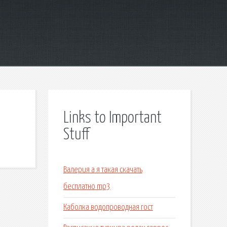
Links to Important
Stuff
Валерия а я такая скачать
бесплатно mp3
Каболка водопроводная гост