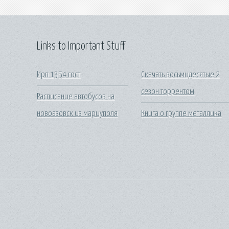
Links to Important Stuff
Ирп 1354 гост
Скачать восьмидесятые 2
сезон торрентом
Расписание автобусов на
новоазовск из мариуполя
Книга о группе металлика