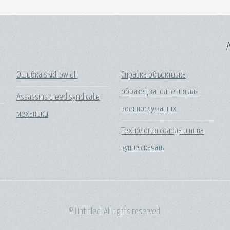
A
Ошибка skidrow dll
Справка объективка
образец заполнения для
Assassins creed syndicate
военнослужащих
механики
Технология солода и пива
кунце скачать
© Untitled. All rights reserved.