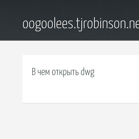
oogoolees.tjrobinson.n
В чем открыть dwg