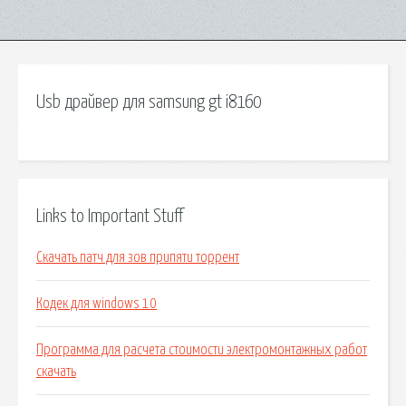
Usb драйвер для samsung gt i8160
Links to Important Stuff
Скачать патч для зов припяти торрент
Кодек для windows 10
Программа для расчета стоимости электромонтажных работ
скачать