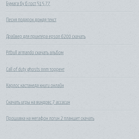
Бумага бу б гост 515 77
Песня подарок дождя текст
Драйвер для принтера epson 6200 скачать
Pitbull armando скачать альбом
Call of duty ghosts nnm торрент
Карлос кастанеда книги онлайн
Скачать игры на виндовс 7 ассасин
Прошивка на мегафон логин 2 планшет скачать