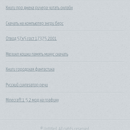
Книги про джека ричера читать онлайн
Скачать на компьютер энгри берс
Отвод 57х5 гост 17375 2001
Мюзикл кошки память минус скачать
Книги городская фантастика
Русский синтезатор речи
Minecraft 1 5 2 мод на графику
© Untitled. All rights reserved.