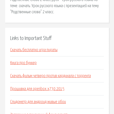
теме. cкачать: Урок русского языка с презентацией на тему
"Родственные слова" 2 класс.
Links to Important Stuff
Скачать бесплатно игра пираты
Книга про бункер
Скачать фильм четверо против кардинала с торрента
Прошивка для openbox x730 2015
Спидометр для андроид живые обои