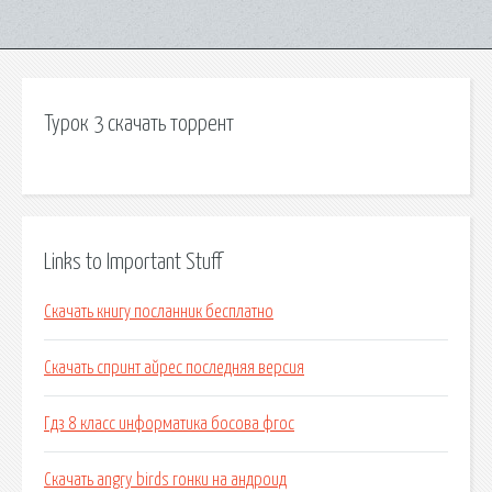
Турок 3 скачать торрент
Links to Important Stuff
Скачать книгу посланник бесплатно
Скачать спринт айрес последняя версия
Гдз 8 класс информатика босова фгос
Скачать angry birds гонки на андроид