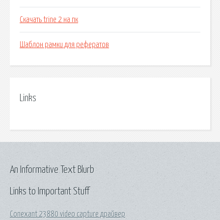
Скачать trine 2 на пк
Шаблон рамки для рефератов
Links
An Informative Text Blurb
Links to Important Stuff
Conexant 23880 video capture драйвер