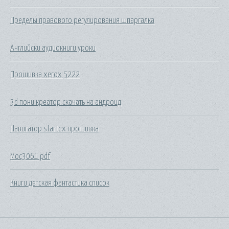
Пределы правового регулирования шпаргалка
Английски аудиокниги уроки
Прошивка xerox 5222
3d пони креатор скачать на андроид
Навигатор startex прошивка
Moc3061 pdf
Книги детская фантастика список