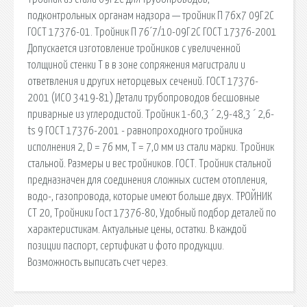
подконтрольных органам надзора — тройник П 76х7 09Г2С
ГОСТ 17376-01. Тройник П 76´7/10-09Г2С ГОСТ 17376-2001
Допускается изготовление тройников с увеличенной
толщиной стенки Т в в зоне сопряжения магистрали и
ответвления и других неторцевых сечений. ГОСТ 17376-
2001 (ИСО 3419-81) Детали трубопроводов бесшовные
приварные из углеродистой. Тройник 1-60,3 ´ 2,9-48,3 ´ 2,6-
ts 9 ГОСТ 17376-2001 - равнопроходного тройника
исполнения 2, D = 76 мм, Т = 7,0 мм из стали марки. Тройник
стальной. Размеры и вес тройников. ГОСТ. Тройник стальной
предназначен для соединения сложных систем отопления,
водо-, газопровода, которые имеют больше двух. ТРОЙНИК
СТ 20, Тройники Гост 17376-80, Удобный подбор деталей по
характеристикам. Актуальные цены, остатки. В каждой
позиции паспорт, сертификат и фото продукции.
Возможность выписать счет через.