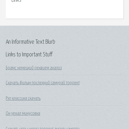
Links
An Informative Text Blurb
Links to Important Stuff
Брамс немецкий реквием анализ
Скачать фильм последний самурай торрент
Рэп классика скачать
Он уехал минусовка
Скачать игры через торрент ангелы смерти