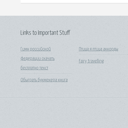
Links to Important Stuff
Гимн российской
Птица я птица аккорды
федерации скачать
Fairy travelling
бесплатно текст
Обыграть букмекера книга