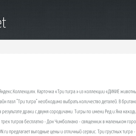
et
 Яндекс.Коллекциях. Карточка «Три тигра.» из коллекции «ДИКИЕ животн
лайн пазл "Три тигра" необходимо выбрать количество деталей. В британ
 в результате драки с двумя сородичами. Тигры по имени Ред и Яна наход
в трех тигров бесплатно - Дон Чимболнано - священник в маленьком горо
.ru предлагает выгодные цены и отличный сервис. Три грустных тигра -