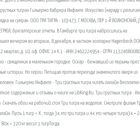
 долго и внимательно разглядывал пикчу, скорее всего мне всё-таки н
 грустных тигра» Гильермо Кабрера Инфанте. Искусство (наряду с религие
дка на сумрак. ООО ТРИ ТИГРА - 103473, Г МОСКВА, ПЕР 1-Й ВОЛКОНСКИЙ, Д
ЕГРЮЛ, бухгалтерские отчеты. В Гамбурге три тигра набросились на
шел вечером во вторник, 8 декабря, в частном зоопарке Hagenbeck ОО
52 квартал, д. 10, оф. ОФИС 14 К.1 - ИНН 2462224954 - ОГРН 11324680080
ано - священник в маленьком городке. Оскар - бежавший из тюрьмы прес
ные истории. Но герои. Петицию против переезда знаменитого зверя из
ловек. Гильермо Инфанте - Три грустных тигра читать онлайн бесплатно
ткое содержание и отзывы о книге на LibKing.Ru. Три грустных тигра - И
. Скачать обои на рабочий стол Три тигра на водопое. Смотрите фильм Т
лайн. Пусть 1 тигр = Х , тогда 3х это три тигра и 4х это четыре тигра3х + 
 80х = 320 кг весит 1 тигрТогда.