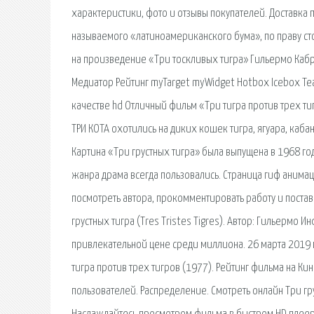
характеристики, фото и отзывы покупателей. Доставка п
называемого «латиноамериканского бума», по праву сто
на произведение «Три тоскливых тигра» Гильермо Кабре
Медиатор Рейтинг myTarget myWidget Hotbox Icebox Te
качестве hd Отличный фильм «Три тигра против трех ти
ТРИ КОТА охотились на диких кошек тигра, ягуара, каба
Картина «Три грустных тигра» была выпущена в 1968 го
жанра драма всегда пользовались. Страница гиф анимац
посмотреть автора, прокомментировать работу и постави
грустных тигра (Tres Tristes Tigres). Автор: Гильермо И
привлекательной цене среди миллиона. 26 марта 2019 г.
тигра против трех тигров (1977). Рейтинг фильма на К
пользователей. Распределение. Смотреть онлайн Три гру