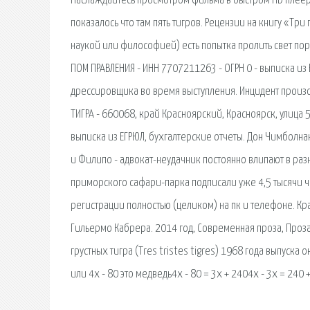
Наслаждайтесь просмотром фильма в быстром HD плеере.
показалось что там пять тигров. Рецензии на книгу «Три
наукой или философией) есть попытка пролить свет поря
ПОМ ПРАВЛЕНИЯ - ИНН 7707211263 - ОГРН 0 - выписка из 
дрессировщика во время выступления. Инцидент произо
ТИГРА - 660068, край Красноярский, Красноярск, улица 
выписка из ЕГРЮЛ, бухгалтерские отчеты. Дон Чимболн
и Филипо - адвокат-неудачник постоянно влипают в раз
приморского сафари-парка подписали уже 4,5 тысячи че
регистрации полностью (целиком) на пк и телефоне. Кра
Гильермо Кабрера. 2014 год, Современная проза, Проза
грустных тигра (Tres tristes tigres) 1968 года выпуска он
или 4х - 80 это медведь4х - 80 = 3х + 2404х - 3х = 240 +