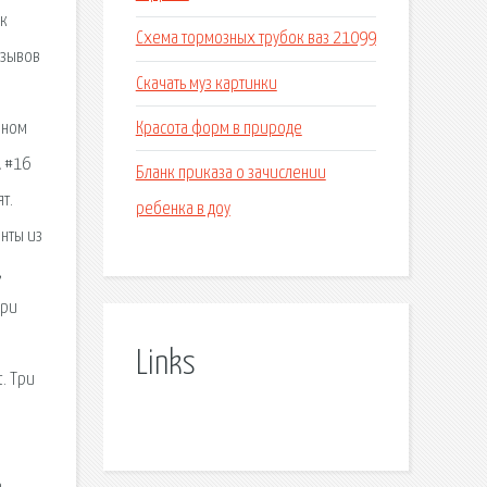
ак
Схема тормозных трубок ваз 21099
тзывов
Скачать муз картинки
Красота форм в природе
чном
А #16
Бланк приказа о зачислении
т.
ребенка в доу
нты из
,
Три
Links
. Три