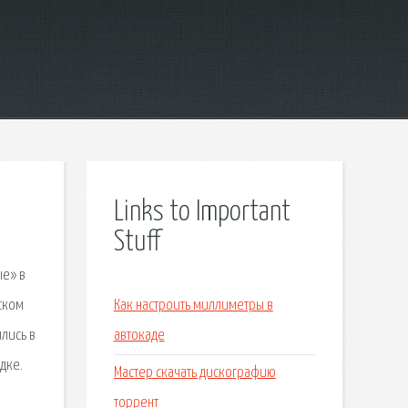
Links to Important
Stuff
ые» в
ском
Как настроить миллиметры в
ились в
автокаде
дке.
Мастер скачать дискографию
торрент