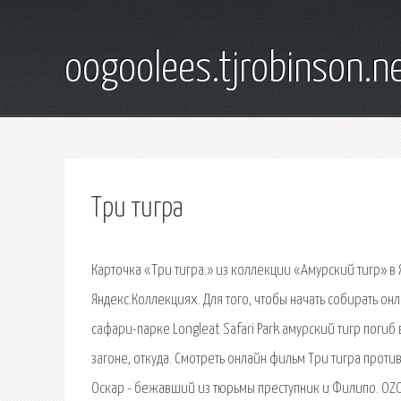
oogoolees.tjrobinson.n
Три тигра
Карточка «Три тигра.» из коллекции «Амурский тигр» в
Яндекс.Коллекциях. Для того, чтобы начать собирать он
сафари-парке Longleat Safari Park амурский тигр погиб
загоне, откуда. Смотреть онлайн фильм Три тигра проти
Оскар - бежавший из тюрьмы преступник и Филипо. OZON