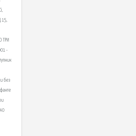
е
й,
 15,
О ТРИ
01 -
тупник
 и без
нфанте
ри
240