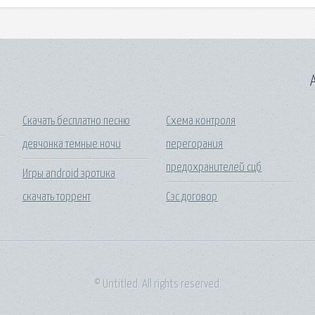
A
Скачать бесплатно песню
Схема контроля
девчонка темные ночи
перегорания
предохранителей сцб
Игры android эротика
скачать торрент
Сэс договор
© Untitled. All rights reserved.