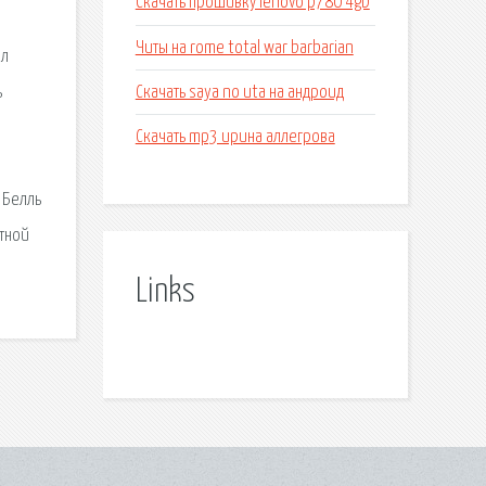
Скачать прошивку lenovo p780 4gb
Читы на rome total war barbarian
ал
Скачать saya no uta на андроид
ь
Скачать mp3 ирина аллегрова
 Белль
ятной
Links