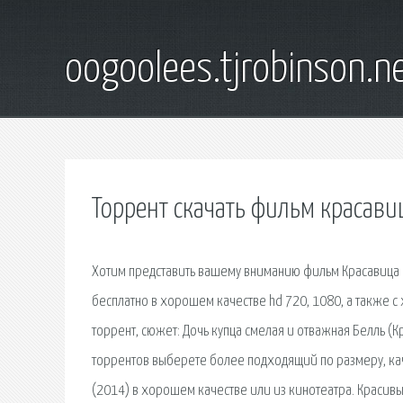
oogoolees.tjrobinson.n
Торрент скачать фильм красав
Хотим представить вашему вниманию фильм Красавица и
бесплатно в хорошем качестве hd 720, 1080, а также 
торрент, сюжет: Дочь купца смелая и отважная Белль (К
торрентов выберете более подходящий по размеру, кач
(2014) в хорошем качестве или из кинотеатра. Красивый