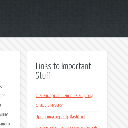
Links to Important
Stuff
ью
рез
Скачать приложение на андроид
а
слушать музыку
овище
Прошивка через lg flashtool
 много