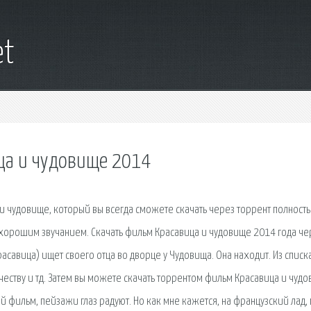
et
ица и чудовище 2014
 чудовище, который вы всегда сможете скачать через торрент полност
с хорошим звучанием. Скачать фильм Красавица и чудовище 2014 года че
расавица) ищет своего отца во дворце у Чудовища. Она находит. Из списк
еству и тд. Затем вы можете скачать торрентом фильм Красавица и чуд
 фильм, пейзажи глаз радуют. Но как мне кажется, на французский лад,