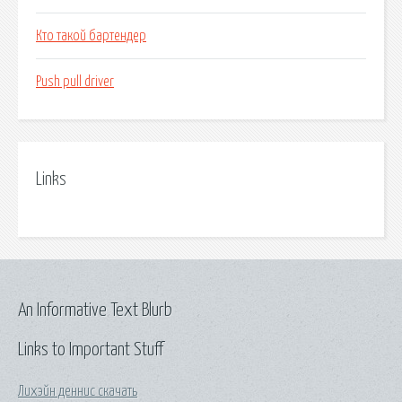
Кто такой бартендер
Push pull driver
Links
An Informative Text Blurb
Links to Important Stuff
Лихэйн деннис скачать