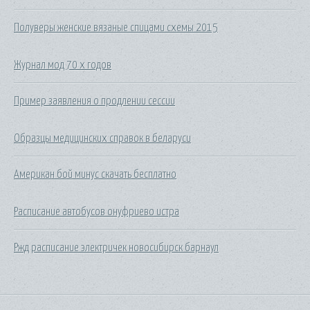
Полуверы женские вязаные спицами схемы 2015
Журнал мод 70 х годов
Пример заявления о продлении сессии
Образцы медицинских справок в беларуси
Американ бой минус скачать бесплатно
Расписание автобусов онуфриево истра
Ржд расписание электричек новосибирск барнаул