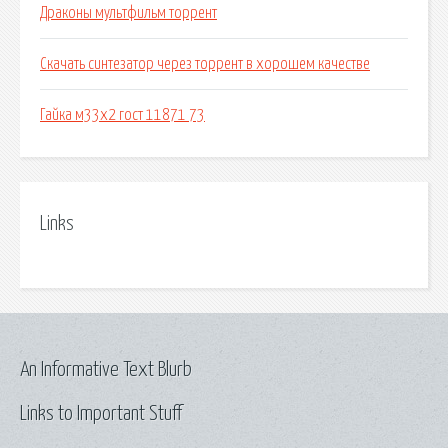
Драконы мультфильм торрент
Скачать синтезатор через торрент в хорошем качестве
Гайка м33х2 гост 11871 73
Links
An Informative Text Blurb
Links to Important Stuff