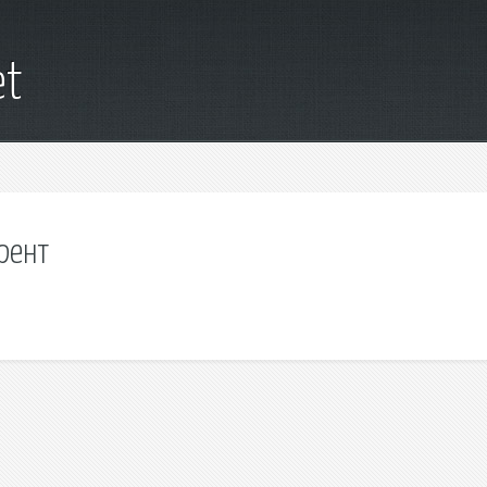
et
рент