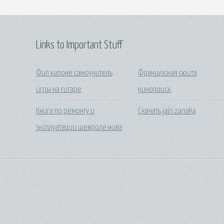
Links to Important Stuff
Фил капоне самоучитель
Французская сюита
игры на гитаре
кинопоиск
Книга по ремонту и
Скачать jain zanaka
эксплуатации шевроле нива