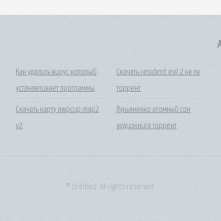
A
Как удалить вирус который
Скачать resident evil 2 на пк
устанавливает программы
торрент
Скачать карту awpcup map2
Лукьяненко атомный сон
v2
аудиокнига торрент
© Untitled. All rights reserved.