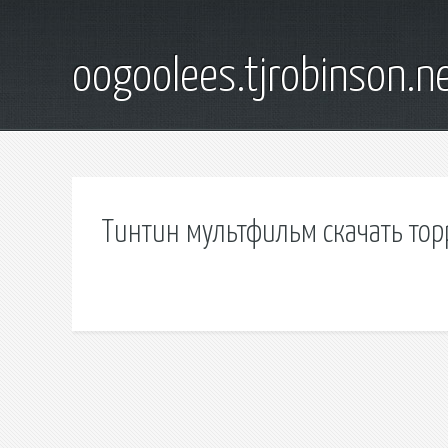
oogoolees.tjrobinson.n
Тинтин мультфильм скачать тор