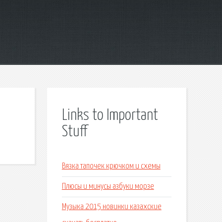
Links to Important
Stuff
Вязка тапочек крючком и схемы
Плюсы и минусы азбуки морзе
Музыка 2015 новинки казахские