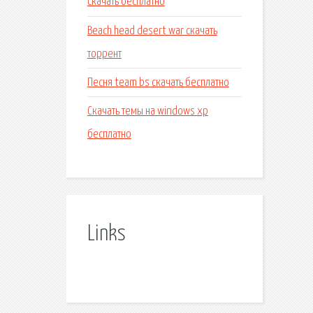
скачать бесплатно
Beach head desert war скачать
торрент
Песня team bs скачать бесплатно
Скачать темы на windows xp
бесплатно
Links