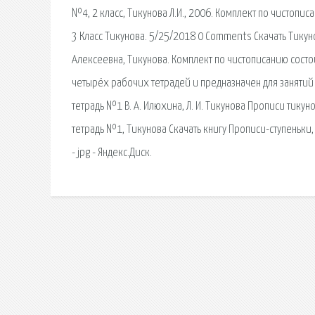
№4, 2 класс, Тикунова Л.И., 2006. Комплект по чистоп
3 Класс Тикунова. 5/25/2018 0 Comments Скачать Тикуно
Алексеевна, Тикунова. Комплект по чистописанию состо
четырёх рабочих тетрадей и предназначен для занятий н
тетрадь №1 В. А. Илюхина, Л. И. Тикунова Прописи тикун
тетрадь №1, Тикунова Скачать книгу Прописи-ступеньки, Ч
- jpg - Яндекс.Диск.