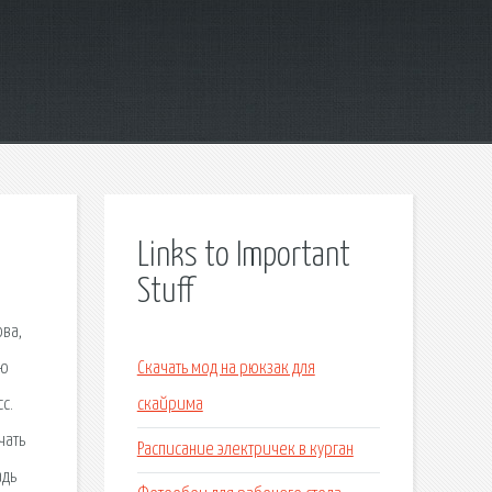
Links to Important
Stuff
ова,
ию
Скачать мод на рюкзак для
с.
скайрима
чать
Расписание электричек в курган
адь