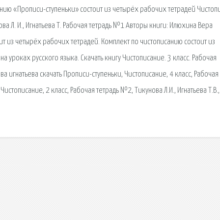
исанию «Прописи-ступеньки» состоит из четырёх рабочих тетрадей Чистоп
ва Л. И., Игнатьева Т. Рабочая тетрадь №1 Авторы книги: Илюхина Вера
ит из четырёх рабочих тетрадей. Комплект по чистописанию состоит из
а уроках русского языка. Скачать книгу Чистописание. 3 класс. Рабочая
ова игнатьева скачать Прописи-ступеньки, Чистописание, 4 класс, Рабочая
истописание, 2 класс, Рабочая тетрадь №2, Тикунова Л.И., Игнатьева Т.В.