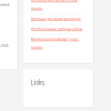
Фотообои для рабочего стола
исание
скачать
Школьные дни аниме википедия
Html бесплатные шаблоны сайтов
Математика дорофеева 3 класс
, 2006
скачать
Links