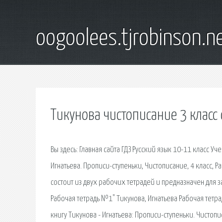
oogoolees.tjrobinson.n
Тикунова чистописание 3 класс 
Вы здесь: Главная сайта ГДЗ Русский язык 10-11 класс У
Игнатьева. Прописи-ступеньки, Чистописание, 4 класс, Р
состоит из двух рабочих тетрадей и предназначен для з
Рабочая тетрадь №1" Тикунова, Игнатьева Рабочая тетра
книгу Тикунова - Игнатьева: Прописи-ступеньки. Чистопи