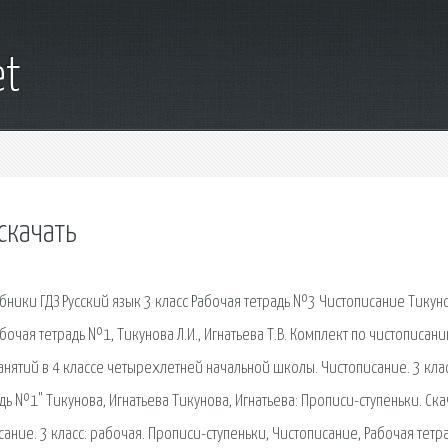
et
скачать
чебники ГДЗ Русский язык 3 класс Рабочая тетрадь №3 Чистописание Тикун
абочая тетрадь №1, Тикунова Л.И., Игнатьева Т.В. Комплект по чистописан
анятий в 4 классе четырехлетней начальной школы. Чистописание. 3 клас
дь №1" Тикунова, Игнатьева Тикунова, Игнатьева: Прописи-ступеньки. Ска
сание. 3 класс: рабочая. Прописи-ступеньки, Чистописание, Рабочая тетр