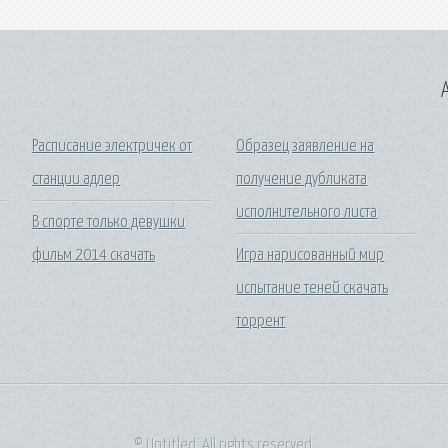
A
Расписание электричек от
Образец заявление на
станции адлер
получение дубликата
исполнительного листа
В спорте только девушки
фильм 2014 скачать
Игра нарисованный мир
испытание теней скачать
торрент
© Untitled. All rights reserved.