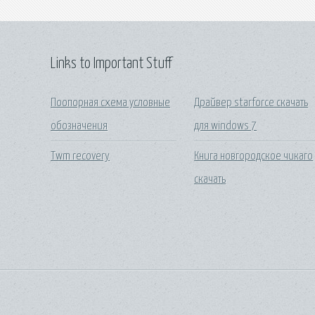
Links to Important Stuff
Поопорная схема условные
Драйвер starforce скачать
обозначения
для windows 7
Twm recovery
Книга новгородское чикаго
скачать