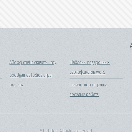
A
Айс оф спейс скачать игру
Шаблоны подарочных
сертификатов word
Goodgamestudios игра
скачать
Скачать песни группа
веселые ребята
© Untitled. All rights reserved.