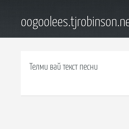
oogoolees.tjrobinson.n
Телми вай текст песни