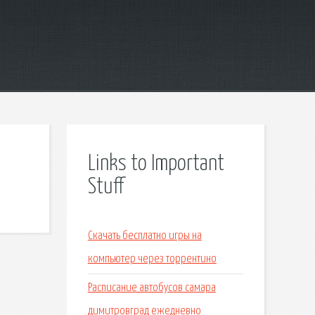
Links to Important
Stuff
Скачать бесплатно игры на
компьютер через торрентино
Расписание автобусов самара
димитровград ежедневно