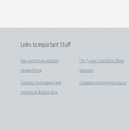
Links to Important Stuff
Как настроить мазила
Гдз 7 клас з алгебри бевз
тандерберд
вшколе
Скачать программу для
Словарь реструктуризация
открытия файла xlsx