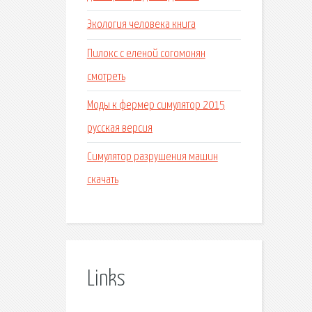
Экология человека книга
Пилокс с еленой согомонян
смотреть
Моды к фермер симулятор 2015
русская версия
Симулятор разрушения машин
скачать
Links