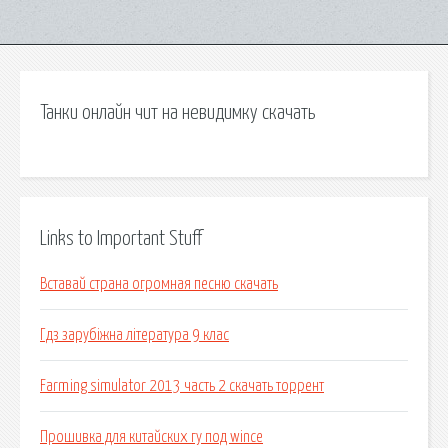
Танки онлайн чит на невидимку скачать
Links to Important Stuff
Вставай страна огромная песню скачать
Гдз зарубіжна література 9 клас
Farming simulator 2013 часть 2 скачать торрент
Прошивка для китайских гу под wince