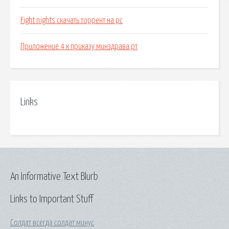
Fight nights скачать торрент на pc
Приложение 4 к приказу минздрава рт
Links
An Informative Text Blurb
Links to Important Stuff
Солдат всегда солдат минус