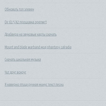
Обновить топ элевен
Dir 615 k2 прошивка openwrt
Драйвера на звуковые карты скачать
Mount and blade warband мод phantasy calradia
Скачать школьная музыка
Чит друг вокруг
Я наверно птица ручная минус текст песни