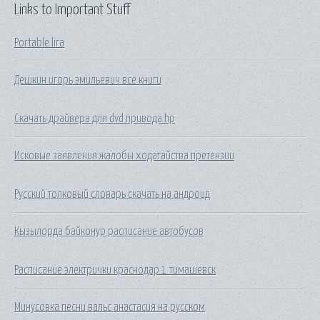
Links to Important Stuff
Portable lira
Дешкин игорь эмильевич все книги
Скачать драйвера для dvd привода hp
Исковые заявления жалобы ходатайства претензии
Русский толковый словарь скачать на андроид
Кызылорда байконур расписание автобусов
Расписание электрички краснодар 1 тимашевск
Минусовка песни вальс анастасия на русском