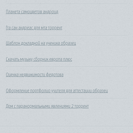
Планета самоцветов андроид
Гта сан андреас для мта торрент
Шаблон докладной на ученика образец
Скачать музыку сборник европа плюс
Оценка недвижимости федотова
Оформление портфолио учителя для аттестации образец
Дом с паранормальными явлениями 2 торрент