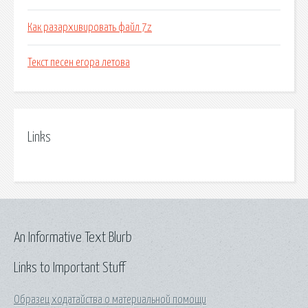
Как разархивировать файл 7z
Текст песен егора летова
Links
An Informative Text Blurb
Links to Important Stuff
Образец ходатайства о материальной помощи