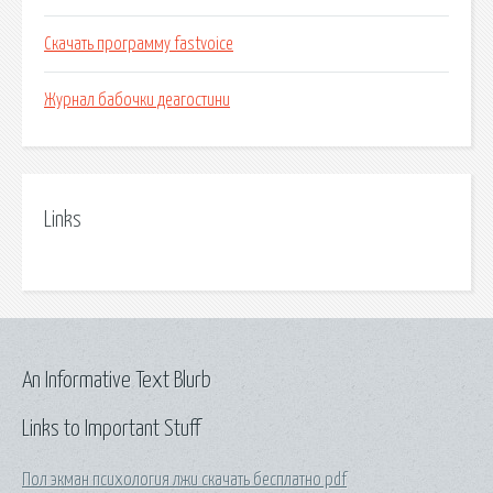
Скачать программу fastvoice
Журнал бабочки деагостини
Links
An Informative Text Blurb
Links to Important Stuff
Пол экман психология лжи скачать бесплатно pdf