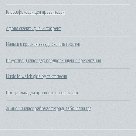
Классификация цен презентация
Афоня скачать фильм торрент
Малыш и красная звезда скачать торрент
Искусство 9 класс дар предвосхищения презентация
Music to watch girls by текст песни
Программы для прошивки nokia скачать
Химия 10 класс рабочая тетрадь габриелян гдз