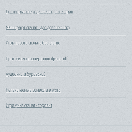
Договоры о передаче авторских прав
Майнкрафт скачать для девочек игру
Игры карате скачать бесплатно
Программы конвертации djvu в pdf
Аудиокниги буровский
Непечатаемые символы в word
Игра умка скачать торрент