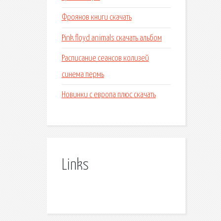
Фроянов книги скачать
Pink floyd animals скачать альбом
Расписание сеансов колизей
синема пермь
Новинки с европа плюс скачать
Links