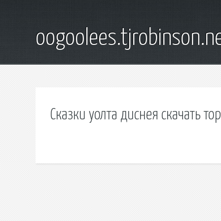
oogoolees.tjrobinson.n
Сказки уолта диснея скачать то