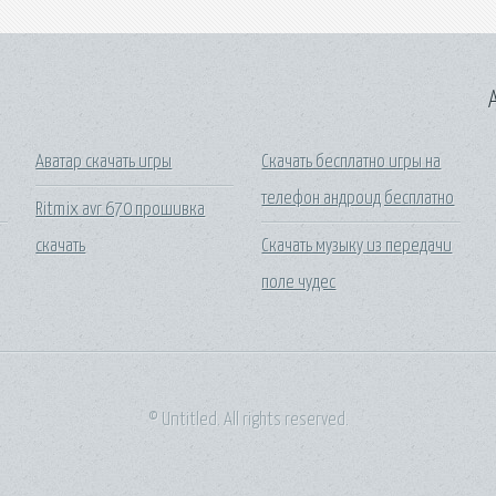
A
Аватар скачать игры
Скачать бесплатно игры на
телефон андроид бесплатно
Ritmix avr 670 прошивка
скачать
Скачать музыку из передачи
поле чудес
© Untitled. All rights reserved.