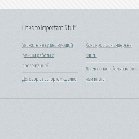
Links to Important Stuff
Укажите не существующий
Ханс кристиан андерсен
режим работы с
книги
презентацией
Джек лондон белый клык о
Договор с паспортом сделки
чем книга