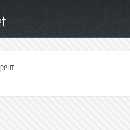
et
ррент