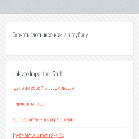
Скачать злотников ком 2 в глубину
Links to Important Stuff
Гдз по алгебре 7 класс дм звавич
Яндекс игра такси
Рейс кокшетау москва расписание
Труба бнт 200 гост 1839 80