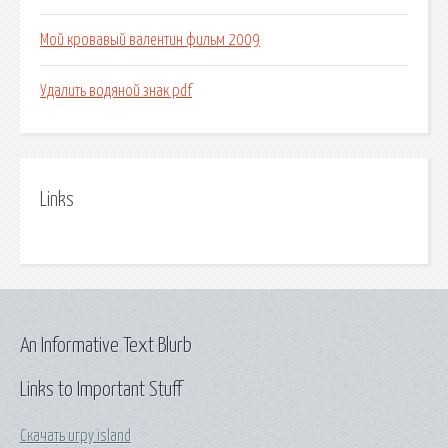
Мой кровавый валентин фильм 2009
Удалить водяной знак pdf
Links
An Informative Text Blurb
Links to Important Stuff
Скачать игру island