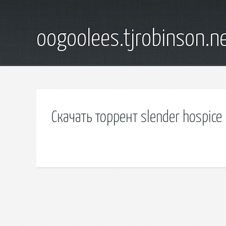
oogoolees.tjrobinson.n
Скачать торрент slender hospice