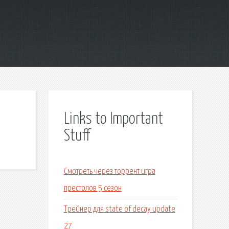
Links to Important
Stuff
Смотреть через торрент игра
престолов 5 сезон
Трейнер для state of decay update
27