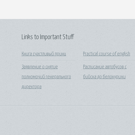
Links to Important Stuff
Книга счастливый принц
Practical course of english
Заявление о снятие
Расписание автобусов с
полномочий генерального
бийска до белокурихи
директора