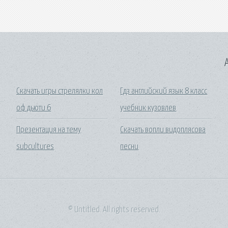
A
Скачать игры стрелялки кол
Гдз английский язык 8 класс
оф дьюти 6
учебник кузовлев
Презентация на тему
Скачать вопли видоплясова
subcultures
песни
© Untitled. All rights reserved.