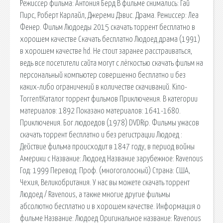
Режиссер фильма: Антония Берд В фильме снимались: Гай
Пирс, Роберт Карлайл, Джереми Дэвис. Драма. Режиссер: Леа
Фенер. Фильм Людоеды 2015 скачать торрент бесплатно в
хорошем качестве Скачать бесплатно Людоед драма (1991)
в хорошем качестве hd. Не стоит заранее расстраиваться,
ведь все посетители сайта могут с лёгкостью скачать фильм на
персональный компьютер совершенно бесплатно и без
каких-либо ограничений в количестве скачиваний. Kino-
TorrentКаталог торрент фильмов Приключения. В категории
материалов: 1892 Показано материалов: 1641-1680.
Приключения. Бог людоедов (1978) DVDRip. Фильмы ужасов
скачать торрент бесплатно и без регистрации Людоед :
Действие фильма происходит в 1847 году, в период войны
Америки с Название: Людоед Название зарубежное: Ravenous
Год: 1999 Перевод: Проф. (многоголосный) Страна: США,
Чехия, Великобритания. У нас вы можете скачать торрент
Людоед / Ravenous, а также многие другие фильмы
абсолютно бесплатно и в хорошем качестве. Информация о
фильме Название: Людоед Оригинальное название: Ravenous