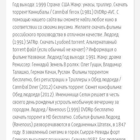
Год выхода: 1999 Страна: США Жанр: ужасы, триллер. Скачать
торрент Каннибалы / Cannibal ferox (1981) DVDRip-AVC. С
помощью нашего сайта вы сможете найти любое кино в
соответствии со своими вкусами. Желаете скачать фильмы
российского производства в отличном качестве. Людоед
(1991) SATRip. Скачать Lyudoed.torrent. Альтернативный
torrent файл (если обычный не качает) ? Информация о
фильме Название: Людоед Год выхода: 1991 Жанр: драма
Режиссер: Геннадий Земель В ролях: Олег Гущин, Владимир
Талашко, Герман Качин, Руслан. Фильмы торрентом
бесплатно, без регистрации » Триллеры » Обед людоеда /
Cannibal Diner (2012) Скачать торрент. Сюжет кинофильма:
Обед людоеда (2012). Именинница Селин решает в честь
своего день рожденья устроить необычную вечеринку за
городом. Людоед / Ravenous (1999) DVDRip бесплатно
скачать торрент в HD бесплатно. События фильма Людоед
(Ravenous) разворачиваются в Соединенных Штатах, в 1847
году. В заваленный снегами в горах Сьерра-Невады форт
Спенсер высылают психически. Скачали 9587. Бог людоедов