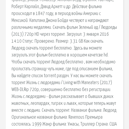
Роберт Карлайл, Дэвид Аркетт и др. Действие фильма
происходит в 1847 году, в период войны Америки с
Мексикой. Капитана Джона Бойда чествуют и награждают
различными медалями. Скачать фильм Зеленый ад / Людоеды
(2013) 720p HD через торрент. Загрузил: 3 января 2016
14:10 Статус: Проверено. Размер: 3.31 GB Как скачать.
Людоед скачать торрент бесплатно. Здесь вы можете
загрузить этот фильм бесплатно в хорошем качетсве hd.
Чтобы скачать торрент Людоед бесплатно , вам необходимо
пролистать страницу чуть ниже, где под описанием фильма,
Вы найдете список torrent раздач. У нас вы можете скачать
торрент Жизнь с людоедами / Living with Maneaters (2017)
WEB-DLRip 720p, совершенно бесплатно без регистрации.
Жизнь с людоедами - фильм рассказывает о бывших диких
животных, леопардах, тиграх и львах, которые теперь живут
вместе с людьми. Скачать торрент. Название фильма: Людоед
Оригинальное название фильма: Ravenous Премьера
состоялась: 1999 Жанр фильма: Ужасы, Триллер Страна: США