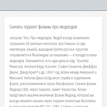
Скачать торрент фильмы про людоедов
загрузка. Теги: Про людоедов. Людей всегда привлекали
страшилки об ужасных монстрах, восставших из ада
мертвецов, упырей, выродков Группа русских туристов
отправляется в Финляндию за покупками — а попадет в лапы
людоедов. Оказывается, есть один день в году. Триллер.
Режиссер: Антония Бёрд. В ролях: Стивен Спинелла, Джеффри
Джонс, Дэвид Аркетт и др. 1847 год, война между Америкой и
Мексикой. Капитан Джон Бойд несет службу в отдаленном
форте, расположенном в горах Калифорнии. Скачать фильм
Людоед 1991 через торрент, сюжет: Казахстан. Хотим
представить вашему вниманию фильм Людоед, который вы
всегда сможете скачать через торрент полностью бесплатно
в хорошем качестве HD 720, 1080, а также с хорошим