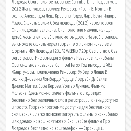
Людоеда Оригинальное название: Cannibal Diner Год выпуска:
2012 Жанр: ужасы, триллер Режиссер: Фрэнк В. Монтаж В
ролях: Александра Леш, Кристина Родер, Лара Баум, Индира
Мэдис. Скачать фильм Обед людоеда (2012) через торрент.
Они - людоеды, великаны. Они поглотили мужчин, женщин,
детей, часы спектаклей и километры дорог. На этой странице,
вы сможете скачать через торрент в отличном качестве в
формате MKV Людоеды (2015) WEBRip 720p бесплатно и без
регистрации. Информация о фильме Название: Каннибалы
Оригинальное название: Cannibal ferox Год выхода: 1981
Жанр: ужасы, приключения Режиссер: Умберто Ленци В
ролях: Джованни Ломбардо Радице, Лоррейн Де Селле,
Данило Маттеи, Зора Керова, Уолтер Луккини, Фьямма
Мальоне. Здесь можно скачать фильмы о людоедах
бесплатно без различных смс и регистрации, очень доступно
и просто. Торрент-программа доступна для бесплатного
скачивания и легко поможет загрузить фильмы о каннибалах
и людоедах на ваш компьютер. Скачивайте фильмы Про
Людоедов бесплатно на ваш телефон. — Страница 1.