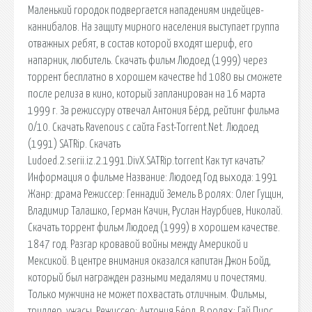
Маленький городок подвергается нападениям индейцев-
каннибалов. На защиту мирного населения выступает группа
отважных ребят, в состав которой входят шериф, его
напарник, любитель. Скачать фильм Людоед (1999) через
торрент бесплатно в хорошем качестве hd 1080 вы сможете
после релиза в кино, который запланирован на 16 марта
1999 г. За режиссуру отвечал Антония Бёрд, рейтинг фильма
0/10. Скачать Ravenous с сайта Fast-Torrent.Net. Людоед
(1991) SATRip. Скачать
Ludoed.2.serii.iz.2.1991.DivX.SATRip.torrent Как тут качать?
Информация о фильме Название: Людоед Год выхода: 1991
Жанр: драма Режиссер: Геннадий Земель В ролях: Олег Гущин,
Владимир Талашко, Герман Качин, Руслан Наурбиев, Николай.
Скачать торрент фильм Людоед (1999) в хорошем качестве.
1847 год. Разгар кровавой войны между Америкой и
Мексикой. В центре внимания оказался капитан Джон Бойд,
который был награжден разными медалями и почестями.
Только мужчина не может похвастать отличным. Фильмы,
триллер, ужасы. Режиссер: Антония Бёрд. В ролях: Гай Пирс,