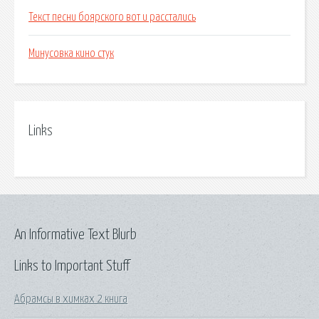
Текст песни боярского вот и расстались
Минусовка кино стук
Links
An Informative Text Blurb
Links to Important Stuff
Абрамсы в химках 2 книга