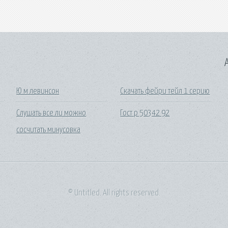
A
Ю м левинсон
Скачать фейри тейл 1 серию
Слушать все ли можно
Гост р 50342 92
сосчитать минусовка
© Untitled. All rights reserved.