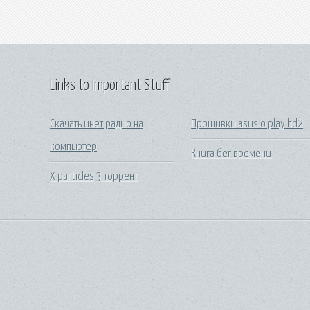
Links to Important Stuff
Скачать инет радио на
Прошивки asus o play hd2
компьютер
Книга бег времени
X particles 3 торрент