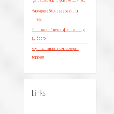
Гдз решебник по физике 11 класс
Маргарита блинова все книги
читать
Книга второй ветер филипп поццо
ди борго
Звуковые книги скачать через
торрент
Links