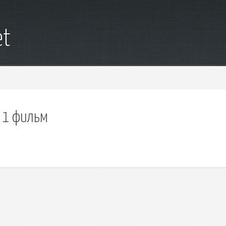
et
м 1 фильм