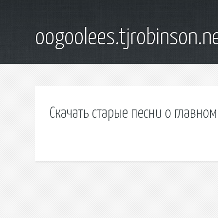
oogoolees.tjrobinson.n
Скачать старые песни о главно