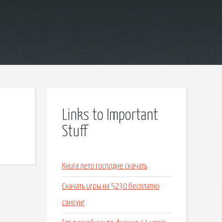
Links to Important
Stuff
Книга лето господне скачать
Скачать игры на 5230 бесплатно
самсунг