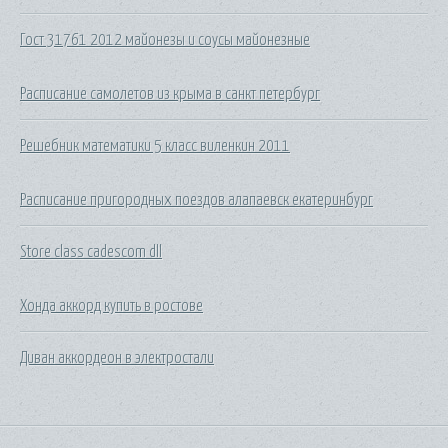
Гост 31761 2012 майонезы и соусы майонезные
Расписание самолетов из крыма в санкт петербург
Решебник математики 5 класс виленкин 2011
Расписание пригородных поездов алапаевск екатеринбург
Store class cadescom dll
Хонда аккорд купить в ростове
Диван аккордеон в электростали