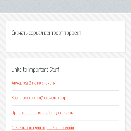
Скачать сериал вентворт торрент
Links to Important Stuff
Анчартед 2 на пк скачать
Карта россии nm7 скачать торрент
Приложение поменяй лицо скачать
Скачать читы для игры танки онлайн