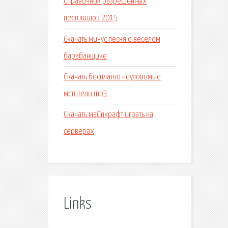
Справочник разрешенных
пестицидов 2015
Скачать минус песня о веселом
барабанщике
Скачать бесплатно неуловимые
мстители mp3
Скачать майнкрафт играть на
серверах
Links