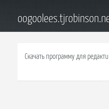
oogoolees.tjrobinson.n
Скачать программу для редакт