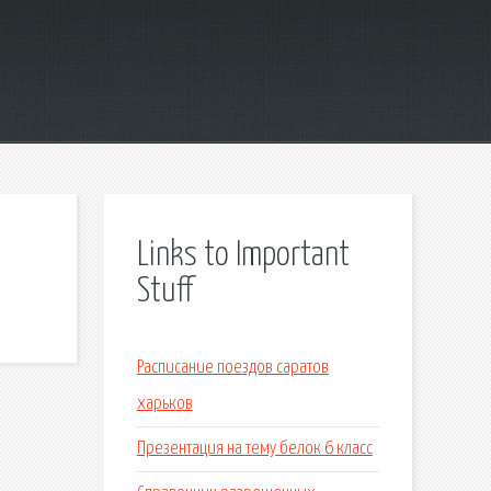
Links to Important
Stuff
Расписание поездов саратов
харьков
Презентация на тему белок 6 класс