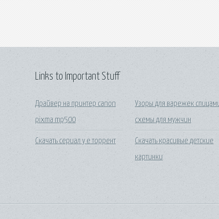
Links to Important Stuff
Драйвер на принтер canon
Узоры для варежек спицам
pixma mp500
схемы для мужчин
Скачать сериал у е торрент
Скачать красивые детские
картинки