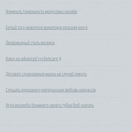
Изменить тональность минусовки онлайн
Белый тигр животное википедия красная книга
Древовидный стиль вкладок
Ключ на advanced systemcare 9
Договор страхования жизни на случай смерти
Слушать аудиокнигу материнская любовь некрасов
Игра возлюби ближнего своего губка боб скачать