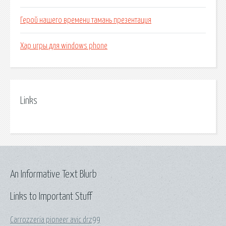
Герой нашего времени тамань презентация
Xap игры для windows phone
Links
An Informative Text Blurb
Links to Important Stuff
Carrozzeria pioneer avic drz99