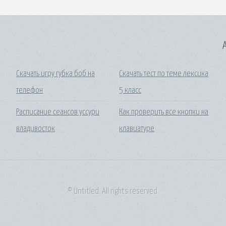
A
Скачать игру губка боб на
Скачать тест по теме лексика
телефон
5 класс
Расписание сеансов уссури
Как проверить все кнопки на
владивосток
клавиатуре
© Untitled. All rights reserved.