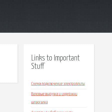
Links to Important
Stuff
Схема подключение электроплиты
Валовые выручка и издержки
шпаргалка