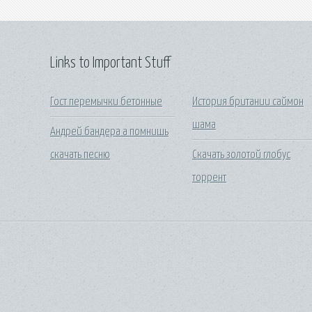
Links to Important Stuff
Гост перемычки бетонные
История британии саймон
шама
Андрей бандера а помнишь
скачать песню
Скачать золотой глобус
торрент