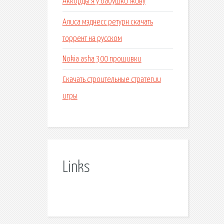
Аккорды я у бабушки живу
Алиса мэднесс ретурн скачать
торрент на русском
Nokia asha 300 прошивки
Скачать строительные стратегии
игры
Links