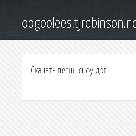
oogoolees.tjrobinson.n
Скачать песни сноу дог