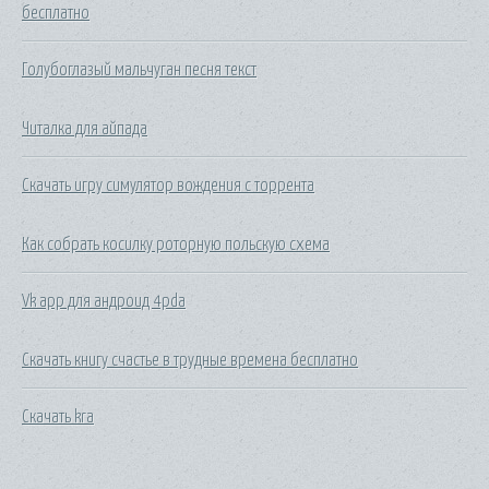
бесплатно
Голубоглазый мальчуган песня текст
Читалка для айпада
Скачать игру симулятор вождения с торрента
Как собрать косилку роторную польскую схема
Vk app для андроид 4pda
Скачать книгу счастье в трудные времена бесплатно
Скачать kra