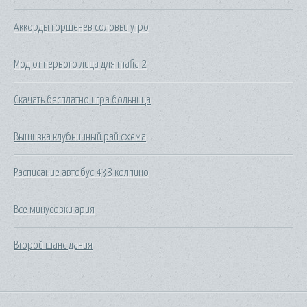
Аккорды горшенев соловьи утро
Мод от первого лица для mafia 2
Скачать бесплатно игра больница
Вышивка клубничный рай схема
Расписание автобус 438 колпино
Все минусовки ария
Второй шанс дания