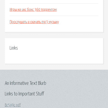
Игры на икс бокс 360 торрентом
Прослушать и скачать mp3 музыку
Links
An Informative Text Blurb
Links to Important Stuff
Bc549c pdf