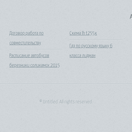
A
Договор работа по
Схема lh t255x
совместительству
Гдз по русскому языку 6
Расписание автобусов
класса лидман
березники соликамск 2015
© Untitled. All rights reserved.