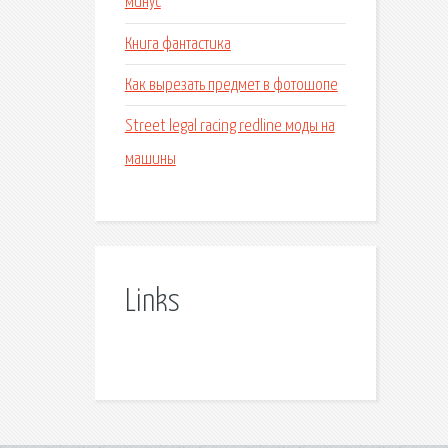
минус
Книга фантастика
Как вырезать предмет в фотошопе
Street legal racing redline моды на
машины
Links