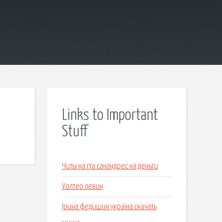
Links to Important
Stuff
Читы на гта санандрес на деньги
Уолтер левин
Ірина федишин україна скачать