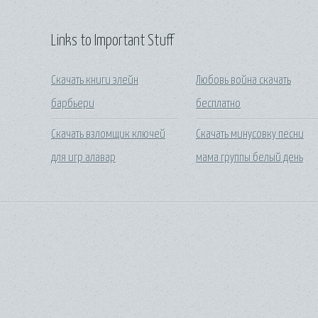
Links to Important Stuff
Скачать книги элейн
Любовь война скачать
барбьери
бесплатно
Скачать взломщик ключей
Скачать минусовку песни
для игр алавар
мама группы белый день