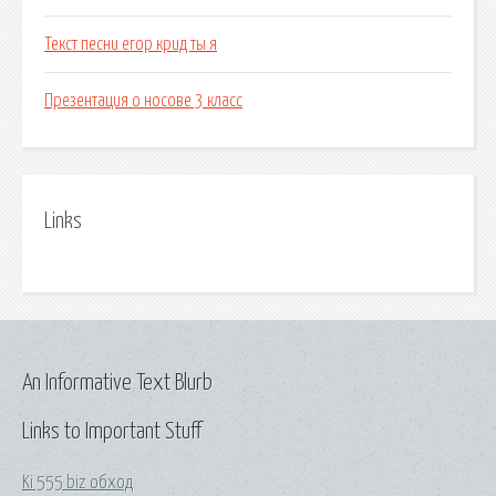
Текст песни егор крид ты я
Презентация о носове 3 класс
Links
An Informative Text Blurb
Links to Important Stuff
Ki 555 biz обход