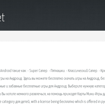
et
roid такие как: - Super Сапер. - Пятнашки. - Классический Сапер. - Кр
 Игры на Андроид. Здесь вы можете бесплатно скачать игры на Андроид, бе
сные и забавные бесплатные игры для Андроид. Выберите нужную катего
и Вы хотите немного развлечься, на помощь приходят Карты Мини-Игры д
 category для детей, with a license being бесплатно which is offered in ру