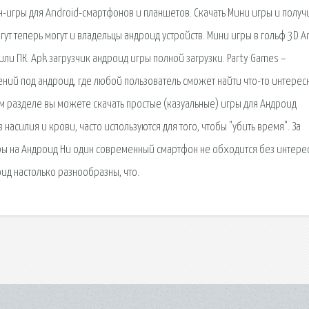
игры для Android-смартфонов и планшетов. Скачать Мини игры и получ
ут теперь могут и владельцы андроид устройств. Мини игры в гольф 3D A
или ПК. Apk загрузчик андроид игры полной загрузки. Party Games –
ний под андроид, где любой пользователь сможет найти что-то интерес
ом разделе вы можете скачать простые (казуальные) игры для Андроид
 насилия и крови, часто используются для того, чтобы "убить время". За
гры на Андроид Ни один современный смартфон не обходится без интере
оид настолько разнообразны, что.