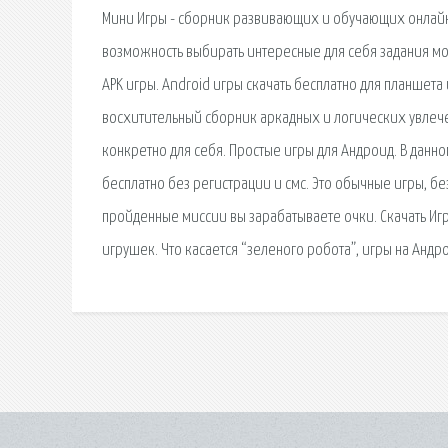
Мини Игры - сборник развивающих и обучающих онлайн-
возможность выбирать интересные для себя задания мог
APK игры. Android игры скачать бесплатно для планшета 
восхитительный сборник аркадных и логических увлече
конкретно для себя. Простые игры для Андроид. В данн
бесплатно без регистрации и смс. Это обычные игры, без
пройденные миссии вы зарабатываете очки. Скачать И
игрушек. Что касается “зеленого робота”, игры на Андр