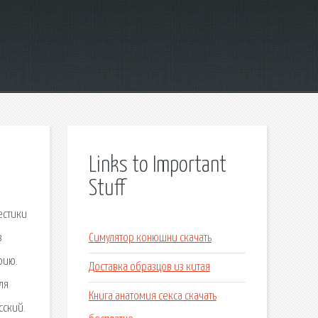
Links to Important
Stuff
естики
з
Симулятор конюшни скачать
рию.
Доставка образцов из китая
ля
Книга анатомия секса скачать
сский.