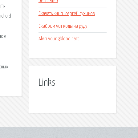
бесплатно
ить
Скачать книги сергей сухинов
ndroid
Скайрим чит коды на руду
ное
Alvin youngblood hart
сных
Links