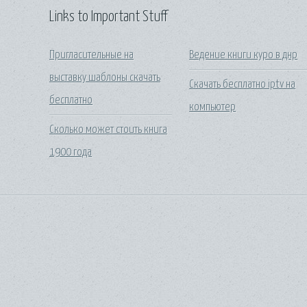
Links to Important Stuff
Пригласительные на
Ведение книги куро в днр
выставку шаблоны скачать
Скачать бесплатно iptv на
бесплатно
компьютер
Сколько может стоить книга
1900 года