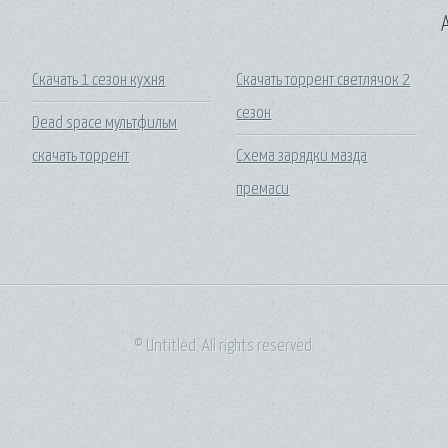
A
Скачать 1 сезон кухня
Скачать торрент светлячок 2
сезон
Dead space мультфильм
скачать торрент
Схема зарядки мазда
премаси
© Untitled. All rights reserved.