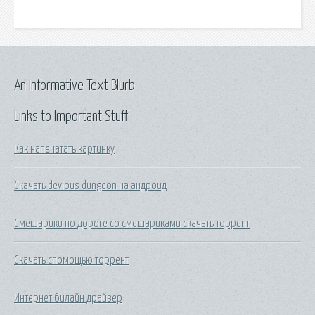
An Informative Text Blurb
Links to Important Stuff
Как напечатать картинку
Скачать devious dungeon на андроид
Смешарики по дороге со смешариками скачать торрент
Скачать спомощью торрент
Интернет билайн драйвер