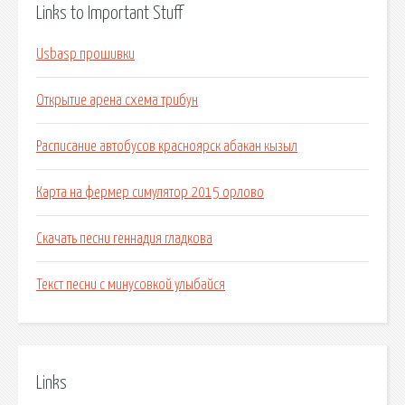
Links to Important Stuff
Usbasp прошивки
Открытие арена схема трибун
Расписание автобусов красноярск абакан кызыл
Карта на фермер симулятор 2015 орлово
Скачать песни геннадия гладкова
Текст песни с минусовкой улыбайся
Links