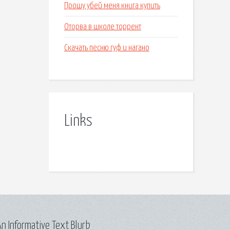
Прошу убей меня книга купить
Оторва в школе торрент
Скачать песню гуф и нагано
Links
n Informative Text Blurb