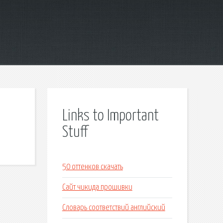
Links to Important
Stuff
50 оттенков скачать
Сайт чикида прошивки
Словарь соответствий английский