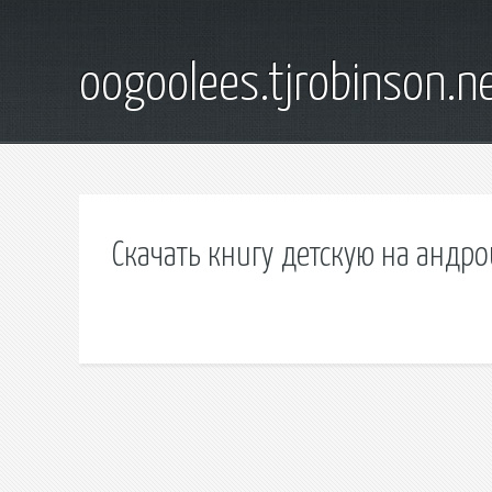
oogoolees.tjrobinson.n
Скачать книгу детскую на андр