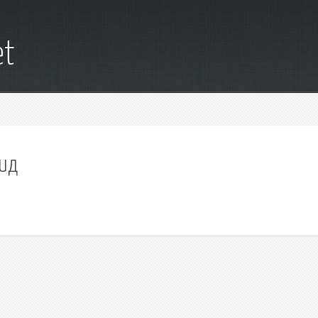
et
оид