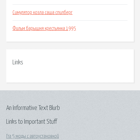
Симулятор козла саша спилберг
Фильм барышня крестьянка 1995
Links
An Informative Text Blurb
Links to Important Stuff
Гта 5 моды с автоустановкой