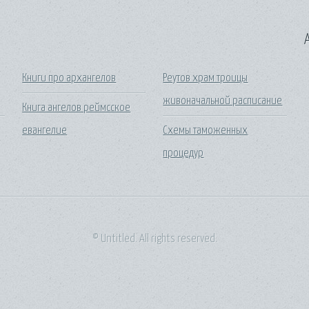
A
Книги про архангелов
Реутов храм троицы
живоначальной расписание
Книга ангелов реймсское
евангелие
Схемы таможенных
процедур
© Untitled. All rights reserved.