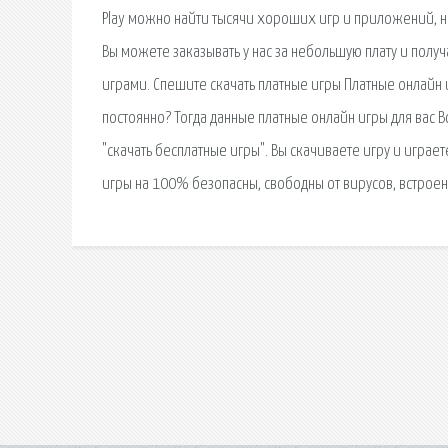
Play можно найти тысячи хороших игр и приложений, 
Вы можете заказывать у нас за небольшую плату и пол
играми. Спешите скачать платные игры Платные онлайн и
постоянно? Тогда данные платные онлайн игры для вас 
"скачать бесплатные игры". Вы скачиваете игру и играе
игры на 100% безопасны, свободны от вирусов, встрое