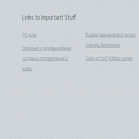
Links to Important Stuff
Ftl читы
Ризван хакимов все песни
скачать бесплатно
Опасные и чрезвычайные
ситуации презентация 1
Solpi m tsd 500ba схема
класс