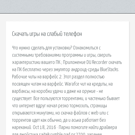
Скачать игры на слабый телефон
Что нужно сделать для установки? Ознакомиться с
системными требованиями программы и игры, сверить
характеристики вашего ПК.; Приложение DU Recorder скачать
на ПК бесплатно через эмулятор андроид-среды BlueStacks.
Рабочие читы на варфейс 2. Этот раздел полностью
посвящен читам на варфейс. Warafce чит на кредиты, на
варбаксы, на коробки удачи и даже на оружие - не
существует. Все пользуются торрентами, и частенько бывает
что интернет вдруг начал резко тормозить, страницы
открываются минутами, но скачка файлов с web или с
торрентов идет как обычно, да и аська работает без
нареканий. Oct 18, 2016 · Парни помогите найти драйвера
для джойстика saitek rumble pad ps2700, заранее