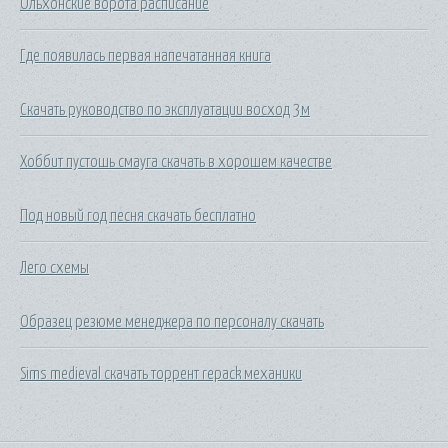
Ольхонские ворота расписание
Где появилась первая напечатанная книга
Скачать руководство по эксплуатации восход 3м
Хоббит пустошь смауга скачать в хорошем качестве
Под новый год песня скачать бесплатно
Лего схемы
Образец резюме менеджера по персоналу скачать
Sims medieval скачать торрент repack механики