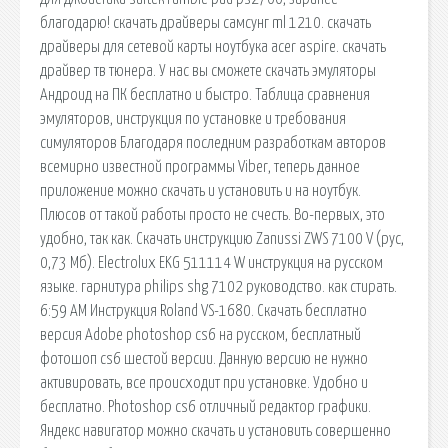
благодарю! скачать драйверы самсунг ml 1210. скачать
драйверы для сетевой карты ноутбука acer aspire. скачать
драйвер тв тюнера. У нас вы сможете скачать эмуляторы
Андроид на ПК бесплатно и быстро. Таблица сравнения
эмуляторов, инструкция по установке и требования
симуляторов Благодаря последним разработкам авторов
всемирно известной программы Viber, теперь данное
приложение можно скачать и установить и на ноутбук.
Плюсов от такой работы просто не счесть. Во-первых, это
удобно, так как. Скачать инструкцию Zanussi ZWS 7100 V (рус,
0,73 Мб). Electrolux EKG 511114 W инструкция на русском
языке. гарнитура philips shg 7102 руководство. как стирать.
6:59 AM Инструкция Roland VS-1680. Скачать бесплатно
версия Adobe photoshop cs6 на русском, бесплатный
фотошоп cs6 шестой версии. Данную версию не нужно
активировать, все происходит при установке. Удобно и
бесплатно. Photoshop cs6 отличный редактор графики.
Яндекс навигатор можно скачать и установить совершенно